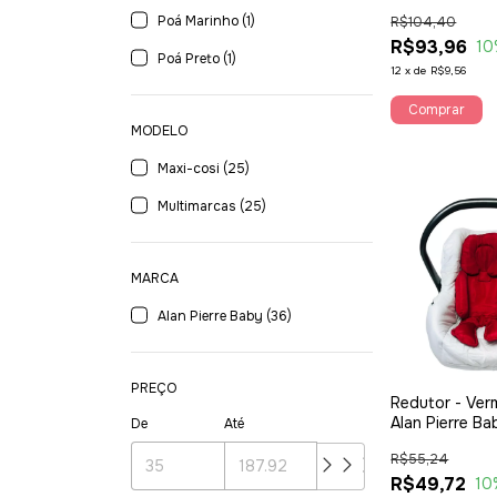
Poá Marinho (1)
R$104,40
R$93,96
10
Poá Preto (1)
12
x
de
R$9,56
Comprar
MODELO
Maxi-cosi (25)
Multimarcas (25)
MARCA
Alan Pierre Baby (36)
PREÇO
Redutor - Ver
Alan Pierre Ba
De
Até
R$55,24
R$49,72
10