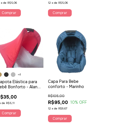
2
x
de
R$5,06
12
x
de
R$5,06
+4
Capa Para Bebe
apota Elástica para
conforto - Marinho
ebê Bonforto - Alan
ierre Baby
R$105,00
$35,00
R$95,00
10
% OFF
x
de
R$5,11
12
x
de
R$9,67
Comprar
Comprar