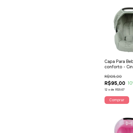
Capa Para Be
conforto - Cin
R$105,00
R$95,00
10
12
x
de
R$9,67
Comprar