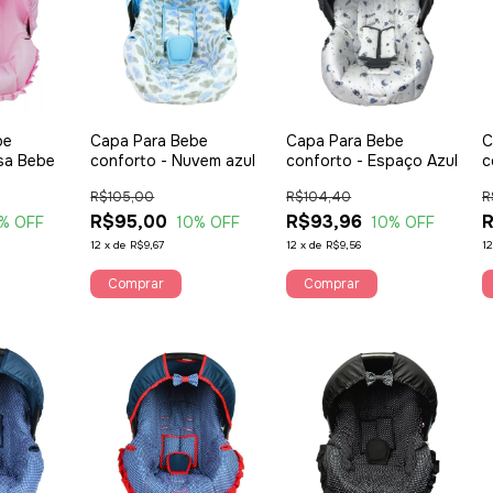
be
Capa Para Bebe
Capa Para Bebe
C
sa Bebe
conforto - Nuvem azul
conforto - Espaço Azul
c
R$105,00
R$104,40
R
R$95,00
R$93,96
R
% OFF
10
% OFF
10
% OFF
12
x
de
R$9,67
12
x
de
R$9,56
1
Comprar
Comprar