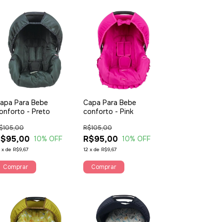
apa Para Bebe
Capa Para Bebe
onforto - Preto
conforto - Pink
$105,00
R$105,00
R$95,00
R$95,00
10
% OFF
10
% OFF
2
x
de
R$9,67
12
x
de
R$9,67
Comprar
Comprar