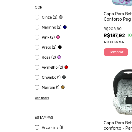
COR
Capa Para Be
Cinza (2)
Conforto Peg
Primo Viaggio
Marinho (2)
R$208,80
R$187,92
1
Pink (2)
12
x
de
R$19,12
Preto (2)
Comprar
Rosa (2)
Vermelho (2)
Chumbo (1)
Marrom (1)
Ver mais
ESTAMPAS
Capa Para Be
Arco - íris (1)
conforto - Pa