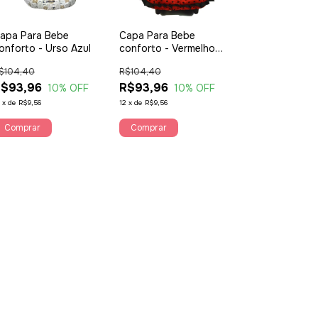
apa Para Bebe
Capa Para Bebe
onforto - Urso Azul
conforto - Vermelho
Bola Preta
$104,40
R$104,40
$93,96
R$93,96
10
% OFF
10
% OFF
2
x
de
R$9,56
12
x
de
R$9,56
Comprar
Comprar