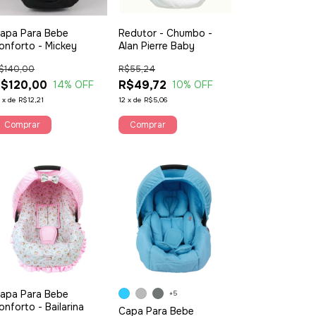
apa Para Bebe
Redutor - Chumbo -
onforto - Mickey
Alan Pierre Baby
$140,00
R$55,24
$120,00
R$49,72
14
% OFF
10
% OFF
2
x
de
R$12,21
12
x
de
R$5,06
Comprar
apa Para Bebe
+5
onforto - Bailarina
Capa Para Bebe