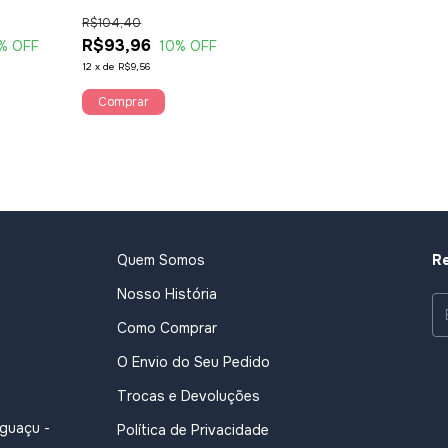
Branca
R$104,40
R$93,96
% OFF
10
% OFF
12
x
de
R$9,56
Comprar
Quem Somos
Re
Nosso História
Como Comprar
O Envio do Seu Pedido
Trocas e Devoluções
Iguaçu -
Política de Privacidade