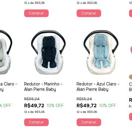
12
x
de
R$5,06
12
x
de
R$5,06
1
a Claro -
Redutor - Marinho -
Redutor - Azul Claro -
C
by
Alan Pierre Baby
Alan Pierre Baby
B
P
R$55,24
R$55,24
R
R$49,72
R$49,72
% OFF
10
% OFF
10
% OFF
8
12
x
de
R$5,06
12
x
de
R$5,06