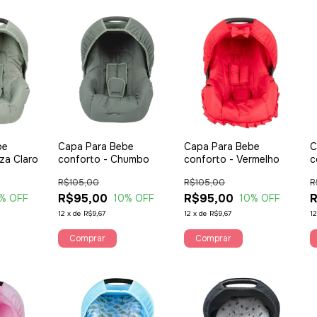
be
Capa Para Bebe
Capa Para Bebe
C
za Claro
conforto - Chumbo
conforto - Vermelho
c
R$105,00
R$105,00
R
R$95,00
R$95,00
% OFF
10
% OFF
10
% OFF
12
x
de
R$9,67
12
x
de
R$9,67
1
Comprar
Comprar