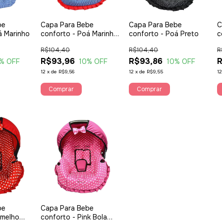
be
Capa Para Bebe
Capa Para Bebe
C
á Marinho
conforto - Poá Marinho
conforto - Poá Preto
c
com Vermelho
R$104,40
R$104,40
R
R$93,96
R$93,86
R
% OFF
10
% OFF
10
% OFF
12
x
de
R$9,56
12
x
de
R$9,55
1
Comprar
Comprar
be
Capa Para Bebe
rmelho
conforto - Pink Bola