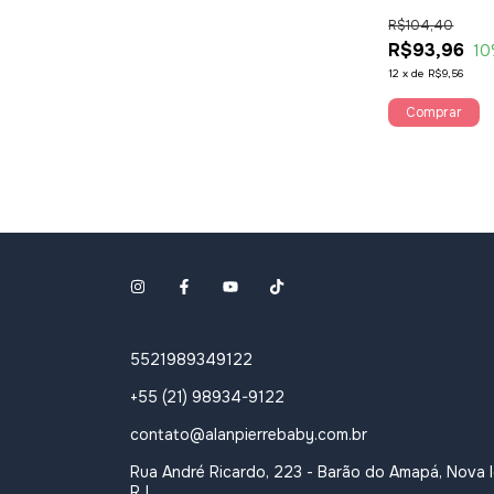
Bola Branca
R$104,40
R$93,96
10
12
x
de
R$9,56
Comprar
5521989349122
+55 (21) 98934-9122
contato@alanpierrebaby.com.br
Rua André Ricardo, 223 - Barão do Amapá, Nova 
RJ