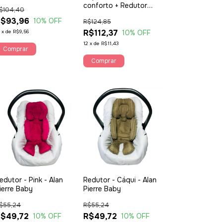
conforto + Redutor
$104,40
rosa - cores lisas
$93,96
10
% OFF
R$124,85
R$112,37
2
x
de
R$9,56
10
% OFF
12
x
de
R$11,43
Comprar
Comprar
edutor - Pink - Alan
Redutor - Cáqui - Alan
ierre Baby
Pierre Baby
$55,24
R$55,24
$49,72
R$49,72
10
% OFF
10
% OFF