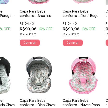
bê
Capa Para Bebe
Capa Para Bebe
C
 Perego
conforto - Arco-Íris
conforto - Floral Bege
c
R$104,40
R$104,40
R
R$93,96
R$93,96
R
0
% OFF
10
% OFF
10
% OFF
12
x
de
R$9,56
12
x
de
R$9,56
1
Comprar
Comprar
be
Capa Para Bebe
Capa Para Bebe
C
nda Cinza
conforto - Dino Cinza
conforto - Nuven Rosa
c