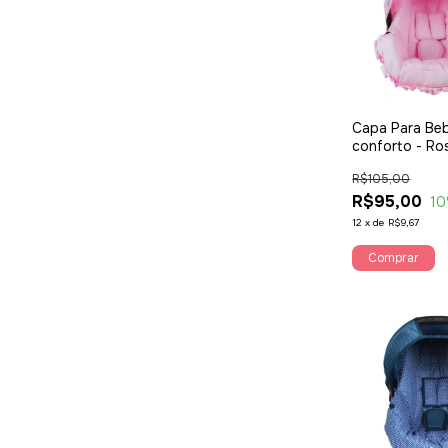
Capa Para Be
conforto - Ro
R$105,00
R$95,00
10
12
x
de
R$9,67
Comprar