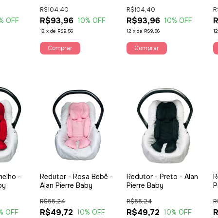
R$104,40
R$104,40
R
R$93,96
R$93,96
R
% OFF
10
% OFF
10
% OFF
12
x
de
R$9,56
12
x
de
R$9,56
1
Comprar
Comprar
melho -
Redutor - Rosa Bebê -
Redutor - Preto - Alan
R
by
Alan Pierre Baby
Pierre Baby
P
R$55,24
R$55,24
R
R$49,72
R$49,72
R
% OFF
10
% OFF
10
% OFF