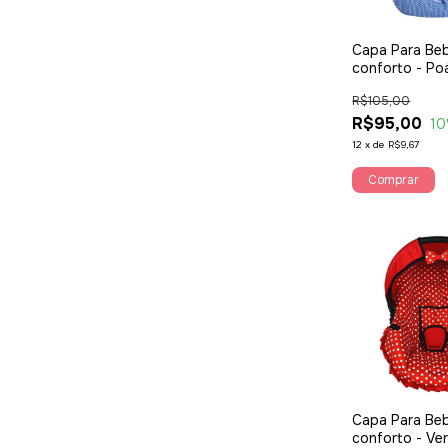
Capa Para Be
conforto - Po
R$105,00
R$95,00
10
12
x
de
R$9,67
Comprar
Capa Para Be
conforto - Ve