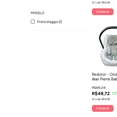
12
x
de
R$5,06
MODELO
Primo Viaggio (1)
Redutor - Cinz
Alan Pierre Ba
R$55,24
R$49,72
10
12
x
de
R$5,06