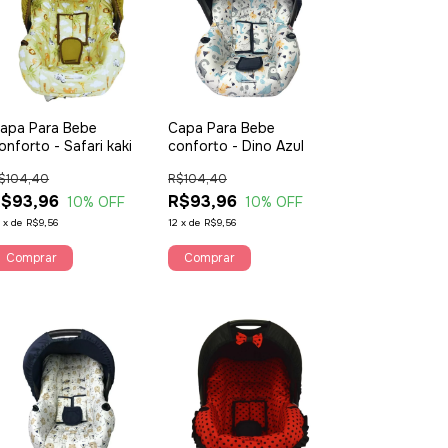
apa Para Bebe
Capa Para Bebe
onforto - Safari kaki
conforto - Dino Azul
$104,40
R$104,40
$93,96
R$93,96
10
% OFF
10
% OFF
2
x
de
R$9,56
12
x
de
R$9,56
Comprar
Comprar