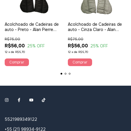
Acolchoado de Cadeiras de
Acolchoado de Cadeiras de
auto - Preto - Alan Pierre
auto - Cinza Claro - Alan
Baby
Pierre Baby
R$75,00
R$75,00
R$56,00
R$56,00
25
% OFF
25
% OFF
12
x
de
R$5,70
12
x
de
R$5,70
5521989349122
+55 (21) 98934-9122