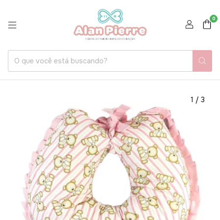
0
1
/
3