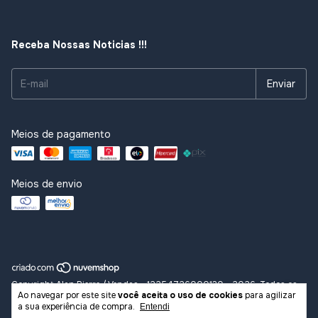
Receba Nossas Noticias !!!
Meios de pagamento
Meios de envio
Copyright Alan Pierre / Vendas - 12254726000130 - 2026. Todos os
Ao navegar por este site
você aceita o uso de cookies
para agilizar
direitos reservados.
a sua experiência de compra.
Entendi