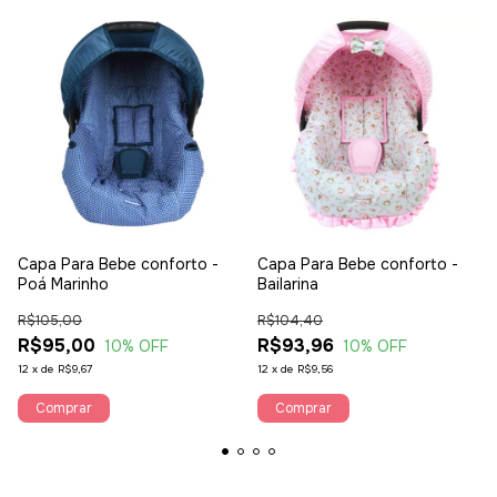
Capa Para Bebe conforto -
Capa Para Bebe conforto -
Poá Marinho
Bailarina
R$105,00
R$104,40
R$95,00
R$93,96
10
% OFF
10
% OFF
12
x
de
R$9,67
12
x
de
R$9,56
Comprar
Comprar