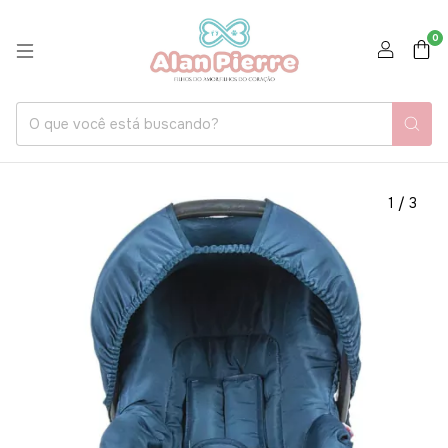
0
1
/
3