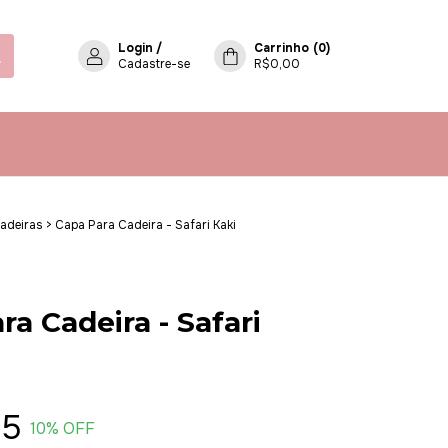
Login
/
Carrinho
(
0
)
Cadastre-se
R$0,00
adeiras
>
Capa Para Cadeira - Safari Kaki
ra Cadeira - Safari
95
10
% OFF