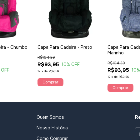
ira - Chumbo
Capa Para Cadeira - Preto
Capa Para Cade
Marinho
R$104,39
R$104,39
R$93,95
10
% OFF
R$93,95
 OFF
10
%
12
x
de
R$9,56
12
x
de
R$9,56
Comprar
Comprar
Quem Somos
Re
Nosso História
Como Comprar