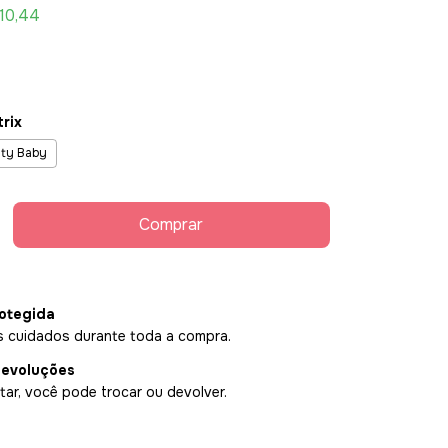
10,44
rix
ty Baby
otegida
 cuidados durante toda a compra.
devoluções
ar, você pode trocar ou devolver.
P:
Alterar CEP