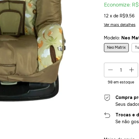
Economize:
R$
12
x de
R$9,56
Ver mais detalhes
Modelo:
Neo Mat
Neo Matrix
Tu
98
em estoque
Compra pr
Seus dados
Trocas e 
Se não gost
Entregas para o CE