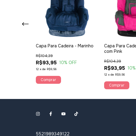
Cadeiras de
Capa Para Cadeira - Marinho
Capa Para Cade
ro - Alan Pierre
com Pink
R$104,39
R$104,39
R$93,95
10
% OFF
R$93,95
 OFF
10
%
12
x
de
R$9,56
12
x
de
R$9,56
Comprar
Comprar
5521989349122