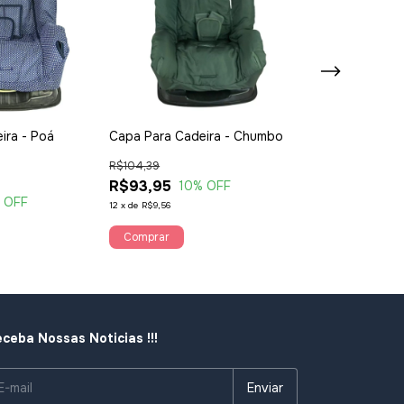
ira - Poá
Capa Para Cadeira - Chumbo
Capa Para Cade
R$104,39
R$104,39
R$93,95
R$93,95
10
% OFF
10
%
 OFF
12
x
de
R$9,56
12
x
de
R$9,56
Comprar
Comprar
ceba Nossas Noticias !!!