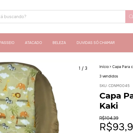
PASSEIO
ATACADO
BELEZA
DUVIDAS SÓ CHAMAR
Início
>
Capa Para c
1
/
3
3 vendidos
SKU:
CDNM0045
Capa Pa
Kaki
R$104,39
R$93,