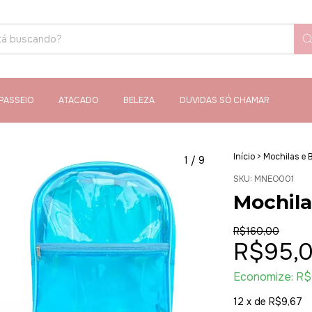
PASSEIO
ATACADO
BELEZA
DUVIDAS SÓ CHAMAR
Início
>
Mochilas e 
1
/
9
SKU:
MNEO001
Mochila
R$160,00
R$95,
Economize:
R$
12
x de
R$9,67