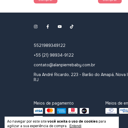
5521989349122
+55 (21) 98934-9122
contato@alanpierrebaby.com.br
Rua André Ricardo, 223 - Barão do Amapá, Nova 
RJ
Meios de pagamento
Meios de en
Ao navegar por este site
você aceita o uso de cookies
para
agilizar a sua experiência de compra.
Entendi