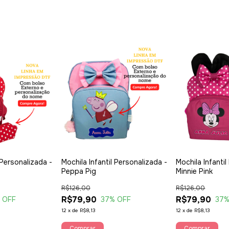
 Personalizada -
Mochila Infantil Personalizada -
Mochila Infantil
Peppa Pig
Minnie Pink
R$126,00
R$126,00
R$79,90
R$79,90
 OFF
37
% OFF
37
%
12
x
de
R$8,13
12
x
de
R$8,13
Comprar
Comprar