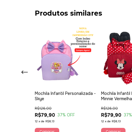
Produtos similares
 Personalizada -
Mochila Infantil Personalizada -
Mochila Infantil
Skye
Minnie Vermelha
R$126,00
R$126,00
R$79,90
R$79,90
 OFF
37
% OFF
37
%
12
x
de
R$8,13
12
x
de
R$8,13
Comprar
Comprar