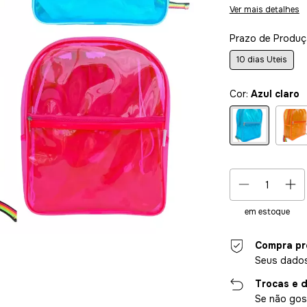
Ver mais detalhes
Prazo de Produ
10 dias Uteis
Cor:
Azul claro
em estoque
Compra pr
Seus dados
Trocas e 
Se não gost