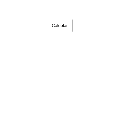
P:
Alterar CEP
Calcular