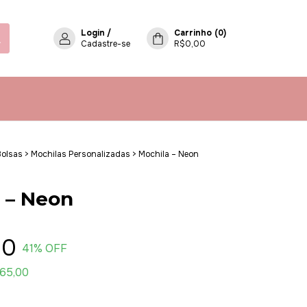
Login
/
Carrinho
(
0
)
Cadastre-se
R$0,00
Bolsas
>
Mochilas Personalizadas
>
Mochila – Neon
 – Neon
00
41
% OFF
65,00