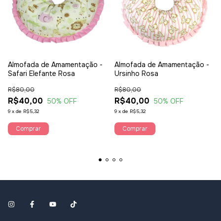
Almofada de Amamentação -
Almofada de Amamentação -
Safari Elefante Rosa
Ursinho Rosa
R$80,00
R$80,00
R$40,00
R$40,00
50
% OFF
50
% OFF
9
x
de
R$5,32
9
x
de
R$5,32