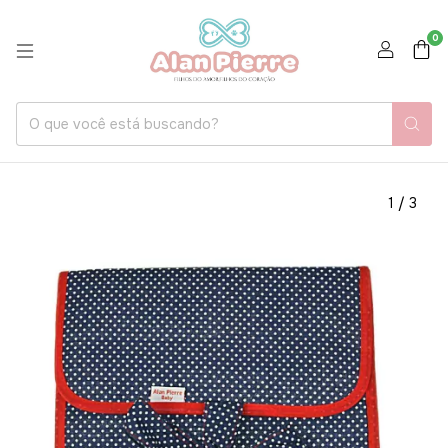
0
1
/
3