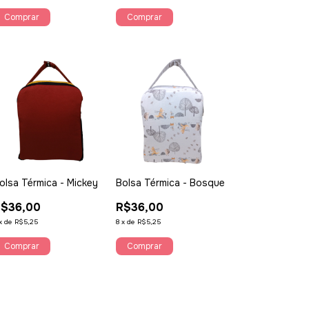
Comprar
olsa Térmica - Mickey
Bolsa Térmica - Bosque
$36,00
R$36,00
x
de
R$5,25
8
x
de
R$5,25