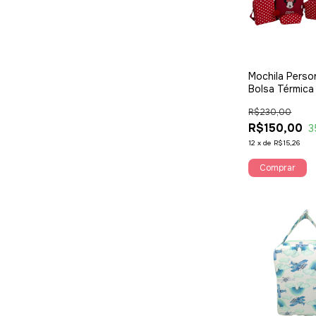
Mochila Perso
Bolsa Térmica 
R$230,00
R$150,00
3
12
x
de
R$15,26
Comprar