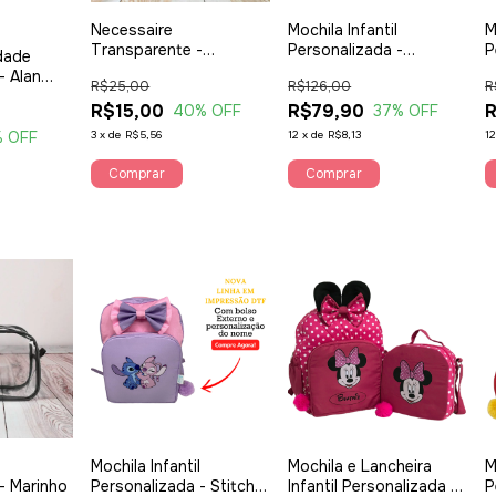
Necessaire
Mochila Infantil
M
Transparente -
Personalizada -
P
dade
Vermelha
Bailarina
V
- Alan
R$25,00
R$126,00
R
R$15,00
R$79,90
R
40
% OFF
37
% OFF
3
x
de
R$5,56
12
x
de
R$8,13
1
% OFF
Comprar
Mochila Infantil
Mochila e Lancheira
M
- Marinho
Personalizada - Stitch e
Infantil Personalizada -
P