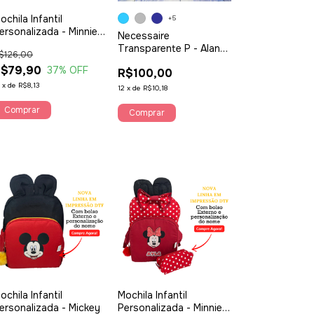
ochila Infantil
+5
ersonalizada - Minnie
Necessaire
ermelha Bola Preta
Transparente P - Alan
$126,00
Pierre Baby - ATACADO
$79,90
37
% OFF
R$100,00
2
x
de
R$8,13
12
x
de
R$10,18
Comprar
Comprar
ochila Infantil
Mochila Infantil
ersonalizada - Mickey
Personalizada - Minnie