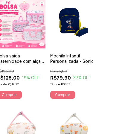
olsa saida
Mochila Infantil
aternidade com alça
Personalizada - Sonic
egulavel meninas
$155,00
R$126,00
$125,00
R$79,90
19
% OFF
37
% OFF
2
x
de
R$12,72
12
x
de
R$8,13
Comprar
Comprar