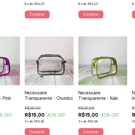
8
x
de
R$5,25
8
x
de
R$5,25
8
Necessaire
Necessaire
N
- Pink
Transparente - Chumbo
Transparente - Kaki
I
R$25,00
R$25,00
R
R$15,00
R$15,00
R
% OFF
40
% OFF
40
% OFF
3
x
de
R$5,56
3
x
de
R$5,56
1