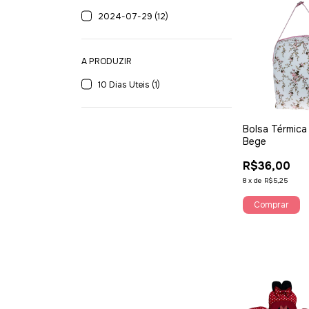
2024-07-29 (12)
A PRODUZIR
10 Dias Uteis (1)
Bolsa Térmica 
Bege
R$36,00
8
x
de
R$5,25