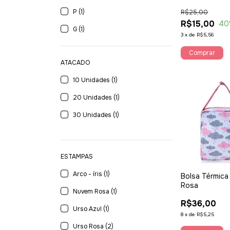
P (1)
R$25,00
R$15,00
40
G (1)
3
x
de
R$5,56
ATACADO
10 Unidades (1)
20 Unidades (1)
30 Unidades (1)
ESTAMPAS
Arco - íris (1)
Bolsa Térmica
Rosa
Nuvem Rosa (1)
R$36,00
Urso Azul (1)
8
x
de
R$5,25
Urso Rosa (2)