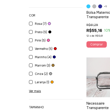
+5
Bolsa Materni
COR
Transparente 
Pierre Baby
Rosa (7)
R$61,29
R$55,16
10
Preto (5)
12
x
de
R$5,61
Pink (5)
Comprar
Vermelho (5)
Marinho (4)
Marrom (3)
Cinza (2)
Laranja (1)
Ver mais
Necessaire
TAMANHO
Transparente 