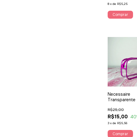
8
x
de
R$5,25
Necessaire
Transparente 
R$25,00
R$15,00
40
3
x
de
R$5,56