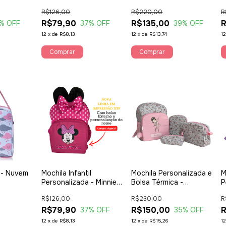
Angel
Minnie Pink
R$126,00
R$220,00
R
R$79,90
R$135,00
R
% OFF
37
% OFF
39
% OFF
12
x
de
R$8,13
12
x
de
R$13,74
1
Comprar
Comprar
 - Nuvem
Mochila Infantil
Mochila Personalizada e
M
Personalizada - Minnie
Bolsa Térmica -
P
Pink
Bailarina
R$126,00
R$230,00
R
R$79,90
R$150,00
R
37
% OFF
35
% OFF
12
x
de
R$8,13
12
x
de
R$15,26
1