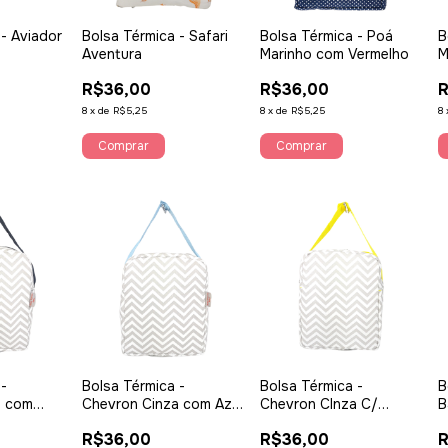
 - Aviador
Bolsa Térmica - Safari
Bolsa Térmica - Poá
B
Aventura
Marinho com Vermelho
M
R$36,00
R$36,00
R
8
x
de
R$5,25
8
x
de
R$5,25
8
 -
Bolsa Térmica -
Bolsa Térmica -
B
a com
Chevron Cinza com Azul
Chevron CInza C/
B
Claro
Amarelo
R$36,00
R$36,00
R