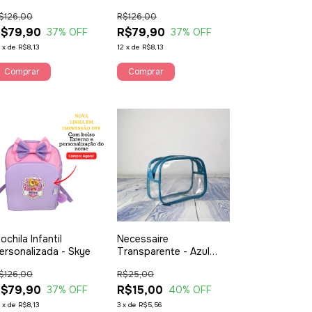
Vermelha
$126,00
R$126,00
$79,90
R$79,90
37
% OFF
37
% OFF
2
x
de
R$8,13
12
x
de
R$8,13
Comprar
Comprar
ochila Infantil
Necessaire
ersonalizada - Skye
Transparente - Azul
Claro
$126,00
R$25,00
$79,90
R$15,00
37
% OFF
40
% OFF
2
x
de
R$8,13
3
x
de
R$5,56