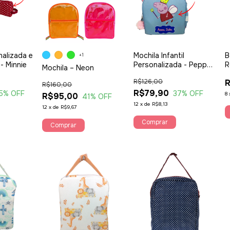
nalizada e
Mochila Infantil
B
+1
- Minnie
Personalizada - Peppa
R
Mochila – Neon
Pig
R$126,00
R
R$160,00
R$79,90
5
% OFF
37
% OFF
8
R$95,00
41
% OFF
12
x
de
R$8,13
12
x
de
R$9,67
Comprar
Comprar