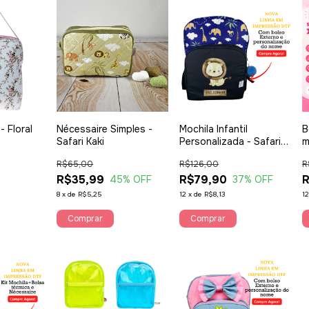
- Floral
Nécessaire Simples -
Mochila Infantil
B
Safari Kaki
Personalizada - Safari
m
Marinho
r
R$65,00
R$126,00
R
R$35,99
R$79,90
R
45
% OFF
37
% OFF
8
x
de
R$5,25
12
x
de
R$8,13
1
Comprar