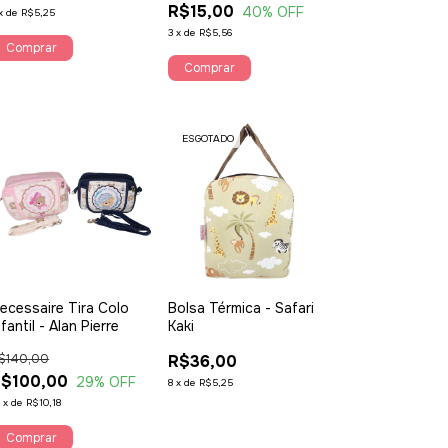
R$15,00
40
% OFF
x
de
R$5,25
3
x
de
R$5,56
ESGOTADO
ecessaire Tira Colo
Bolsa Térmica - Safari
nfantil - Alan Pierre
Kaki
$140,00
R$36,00
$100,00
29
% OFF
8
x
de
R$5,25
2
x
de
R$10,18
Comprar