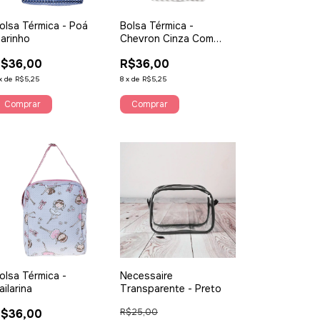
olsa Térmica - Poá
Bolsa Térmica -
arinho
Chevron Cinza Com
Rosa
$36,00
R$36,00
x
de
R$5,25
8
x
de
R$5,25
olsa Térmica -
Necessaire
ailarina
Transparente - Preto
$36,00
R$25,00