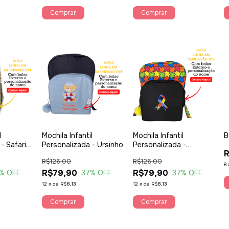
Comprar
Comprar
l
Mochila Infantil
Mochila Infantil
B
- Safari
Personalizada - Ursinho
Personalizada -
R
Autismo
R$126,00
R$126,00
8
R$79,90
R$79,90
% OFF
37
% OFF
37
% OFF
12
x
de
R$8,13
12
x
de
R$8,13
Comprar
Comprar